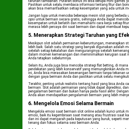
taruhan tambahan. Putaran bonus ini bisa berupa mini game
Pastikan untuk selalu membaca informasi tentang fitur dan bo
akan bisa memanfaatkan setiap kesempatan yang ada untuk me
Jangan lupa untuk mencoba beberapa mesin slot yang berbeda 
opsi untuk bermain secara gratis, sehingga Anda dapat mencoba
kesempatan untuk berlatih dan memahami cara kerja setiap fit
merasa lebih percaya diri saat bermain dan dapat membuat kepu
5. Menerapkan Strategi Taruhan yang Efek
Meskipun slot adalah permainan keberuntungan, menerapkan str
lebih baik. Salah satu strategi yang banyak digunakan adalah 
setelah setiap kekalahan dan menguranginya setelah kemenang
dalam momen kemenangan dan meminimalkan kerugian saat men
Anda tetapkan sebelumnya.
Selain itu, Anda juga bisa mencoba strategi flat betting, di 
pendekatan yang lebih konservatif yang memungkinkan Anda men
ini, Anda bisa merasakan kesenangan bermain tanpa tekanan unt
dengan gaya bermain Anda dan pastikan untuk selalu mengikuti
Terakhir, penting untuk realistis tentang hasil yang bisa Anda
bermain. Slot adalah permainan yang tidak dapat diprediksi, d
pengalaman bermain dan bukan hanya pada hasil akhir. Dengan m
Anda akan mendapatkan pengalaman bermain yang lebih men
6. Mengelola Emosi Selama Bermain
Mengelola emosi saat bermain slot online adalah kunci untuk m
emosi, baik itu kegembiraan saat menang atau frustrasi saat k
dan ini dapat mengarah pada keputusan yang buruk, seperti men
tenang dan fokus selama sesi bermain Anda.