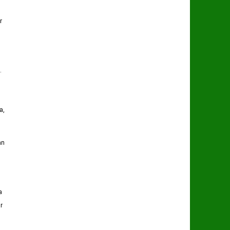
r
.
a,
an
a
r