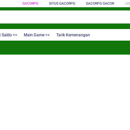
GACORPG
SITUS GACORPG
GACORPG GACOR
LI
t Saldo =>
Main Game =>
Tarik Kemenangan