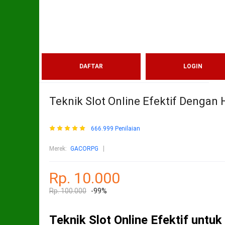
DAFTAR
LOGIN
Teknik Slot Online Efektif Dengan H
666.999 Penilaian
Merek:
GACORPG
Rp. 10.000
Rp. 100.000
-99%
Teknik Slot Online Efektif untuk