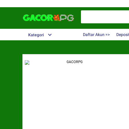
Daftar Akun =>
Deposi
Kategori