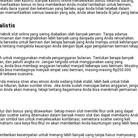
warkan oleh kasino. Banyak kasino online menawarkan bonus selamat datang,
emanfaatkan bonus ini bisa memberikan Anda modal tambahan untuk bermain,
lu baca syarat dan ketentuan yang berlaku agar Anda tidak terjebak dalam
dan memanfaatkan semua tawaran yang ada, Anda akan berada di jalur yang bena
listis
teknik slot online yang sering diabaikan oleh banyak pemain. Tanpa adanya
ermainan dan menghabiskan lebih banyak uang daripada yang Anda rencanakan.
nda bersedia untuk bermain dan berapa banyak yang Anda mampu untuk kehilangan
uga tentang mengelola keuangan Anda dengan bijak agar pengalaman bermain tetap
 untuk menggunakan metode penganggaran bulanan. Tentukan berapa banyak
lan, dan patuhi angka ini. Jangan tergoda untuk menggunakan uang yang
itu, Anda bisa membagi anggaran tersebut menjadi beberapa sesi bermain. Misalny
Anda bisa membaginya menjadi empat sesi bermain, masing-masing Rp250.000.
dak terbawa suasana.
nda merasa stres atau emosi Anda sedang tidak stabil, lebih baik untuk tidak
na hiburan, bukan sumber stres. Jika Anda sudah mencapai batas anggaran, jang
kapan Anda akan menang, tetapi tentang bagaimana Anda bisa menikmati permainan
itur dan bonus yang ditawarkan. Setiap mesin slot memiliki fitur unik yang dapat
d dan scatter sering ditemukan dalam banyak mesin slot dan dapat membantu And
 simbol lain untuk menyelesaikan kombinasi, sementara scatter sering kali
hami cara kerja fitur-fitur ini akan memberikan Anda keuntungan yang lebih besa
 memberikan kesempatan untuk menang lebih banyak uang tanpa harus memasang