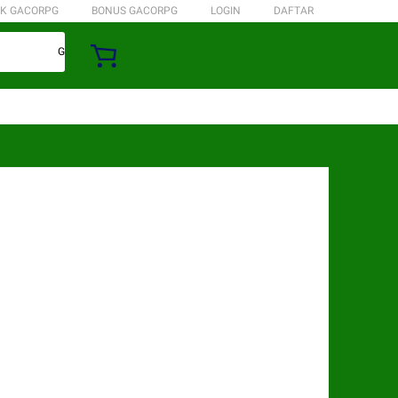
NK GACORPG
BONUS GACORPG
LOGIN
DAFTAR
GACORPG - Teknik Slot Online Efektif Dengan Hasil Lebih Baik