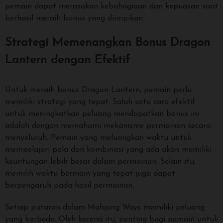
pemain dapat merasakan kebahagiaan dan kepuasan saat
berhasil meraih bonus yang diimpikan.
Strategi Memenangkan Bonus Dragon
Lantern dengan Efektif
Untuk meraih bonus Dragon Lantern, pemain perlu
memiliki strategi yang tepat. Salah satu cara efektif
untuk meningkatkan peluang mendapatkan bonus ini
adalah dengan memahami mekanisme permainan secara
menyeluruh. Pemain yang meluangkan waktu untuk
mempelajari pola dan kombinasi yang ada akan memiliki
keuntungan lebih besar dalam permainan. Selain itu,
memilih waktu bermain yang tepat juga dapat
berpengaruh pada hasil permainan.
Setiap putaran dalam Mahjong Ways memiliki peluang
yang berbeda. Oleh karena itu, penting bagi pemain untuk