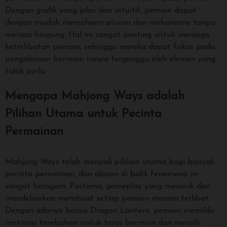
Dengan grafik yang jelas dan intuitif, pemain dapat
dengan mudah memahami aturan dan mekanisme tanpa
merasa bingung. Hal ini sangat penting untuk menjaga
keterlibatan pemain, sehingga mereka dapat fokus pada
pengalaman bermain tanpa terganggu oleh elemen yang
tidak perlu.
Mengapa Mahjong Ways adalah
Pilihan Utama untuk Pecinta
Permainan
Mahjong Ways telah menjadi pilihan utama bagi banyak
pecinta permainan, dan alasan di balik fenomena ini
sangat beragam. Pertama, gameplay yang menarik dan
mendebarkan membuat setiap pemain merasa terlibat.
Dengan adanya bonus Dragon Lantern, pemain memiliki
motivasi tambahan untuk terus bermain dan meraih