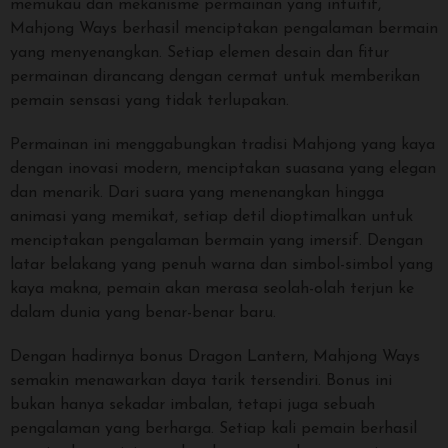
memukau dan mekanisme permainan yang intuitif,
Mahjong Ways berhasil menciptakan pengalaman bermain
yang menyenangkan. Setiap elemen desain dan fitur
permainan dirancang dengan cermat untuk memberikan
pemain sensasi yang tidak terlupakan.
Permainan ini menggabungkan tradisi Mahjong yang kaya
dengan inovasi modern, menciptakan suasana yang elegan
dan menarik. Dari suara yang menenangkan hingga
animasi yang memikat, setiap detil dioptimalkan untuk
menciptakan pengalaman bermain yang imersif. Dengan
latar belakang yang penuh warna dan simbol-simbol yang
kaya makna, pemain akan merasa seolah-olah terjun ke
dalam dunia yang benar-benar baru.
Dengan hadirnya bonus Dragon Lantern, Mahjong Ways
semakin menawarkan daya tarik tersendiri. Bonus ini
bukan hanya sekadar imbalan, tetapi juga sebuah
pengalaman yang berharga. Setiap kali pemain berhasil