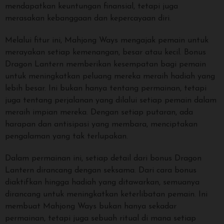
mendapatkan keuntungan finansial, tetapi juga
merasakan kebanggaan dan kepercayaan diri.
Melalui fitur ini, Mahjong Ways mengajak pemain untuk
merayakan setiap kemenangan, besar atau kecil. Bonus
Dragon Lantern memberikan kesempatan bagi pemain
untuk meningkatkan peluang mereka meraih hadiah yang
lebih besar. Ini bukan hanya tentang permainan, tetapi
juga tentang perjalanan yang dilalui setiap pemain dalam
meraih impian mereka. Dengan setiap putaran, ada
harapan dan antisipasi yang membara, menciptakan
pengalaman yang tak terlupakan.
Dalam permainan ini, setiap detail dari bonus Dragon
Lantern dirancang dengan seksama. Dari cara bonus
diaktifkan hingga hadiah yang ditawarkan, semuanya
dirancang untuk meningkatkan keterlibatan pemain. Ini
membuat Mahjong Ways bukan hanya sekadar
permainan, tetapi juga sebuah ritual di mana setiap