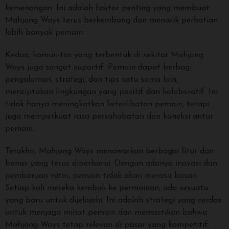
kemenangan. Ini adalah faktor penting yang membuat
Mahjong Ways terus berkembang dan menarik perhatian
lebih banyak pemain.
Kedua, komunitas yang terbentuk di sekitar Mahjong
Ways juga sangat suportif. Pemain dapat berbagi
pengalaman, strategi, dan tips satu sama lain,
menciptakan lingkungan yang positif dan kolaboratif. Ini
tidak hanya meningkatkan keterlibatan pemain, tetapi
juga memperkuat rasa persahabatan dan koneksi antar
pemain.
Terakhir, Mahjong Ways menawarkan berbagai fitur dan
bonus yang terus diperbarui. Dengan adanya inovasi dan
pembaruan rutin, pemain tidak akan merasa bosan.
Setiap kali mereka kembali ke permainan, ada sesuatu
yang baru untuk dijelajahi. Ini adalah strategi yang cerdas
untuk menjaga minat pemain dan memastikan bahwa
Mahjong Ways tetap relevan di pasar yang kompetitif.