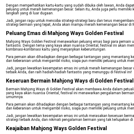
Dengan memperhatikan kartu-kartu yang sudah dibuka oleh lawan, Anda dapat 
peluang untuk meraih kemenangan besar. Selain itu, Anda juga perlu memiliki
langkah yang di luar dugaan.
Jadi, jangan ragu untuk mencoba strategi-strategi baru dan terus mengemba
strategi bermain yang tepat, Anda akan mampu meraih kemenangan besar di
Peluang Emas di Mahjong Ways Golden Festival
Mahjong Ways Golden Festival menawarkan peluang emas bagi para pemain
fantastis. Dengan tema yang kaya akan nuansa Oriental, festival ini akan
kombinasi-kombinasi kartu yang menjanjikan keberuntungan.
Para pemain akan dihadapkan dengan berbagai tantangan yang menantang ket
dan keberanian untuk mengambil risiko, siapa pun memiliki peluang untuk mem
Jadi, jangan lewatkan kesempatan emas ini untuk meraih kemenangan besar di
terbaik Anda, dan raih hadiah-hadiah fantastis yang menunggu di festival ini!
Keseruan Bermain Mahjong Ways di Golden Festival
Bermain Mahjong Ways di Golden Festival akan membawa Anda dalam petual
yang kaya akan nuansa Oriental, festival ini menawarkan pengalaman berma
umumnya.
Para pemain akan dihadapkan dengan berbagai tantangan yang menantang ket
dan keberanian untuk mengambil risiko, siapa pun memiliki peluang untuk mem
Jadi, jangan lewatkan kesempatan emas ini untuk merasakan keseruan bermai
strategi terbaik Anda, dan nikmati pengalaman bermain yang tak terlupakan di fe
Keajaiban Mahjong Ways Golden Festival